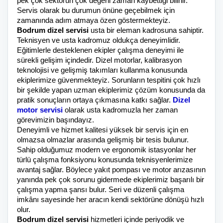
pek çok sektörün çok değerli zaman kaybettiği bilinir.
Servis olarak bu durumun önüne geçebilmek için
zamanında adım atmaya özen göstermekteyiz.
Bodrum dizel servisi
usta bir eleman kadrosuna sahiptir.
Teknisyen ve usta kadromuz oldukça deneyimlidir.
Eğitimlerle desteklenen ekipler çalışma deneyimi ile
sürekli gelişim içindedir. Dizel motorlar, kalibrasyon
teknolojisi ve gelişmiş takımları kullanma konusunda
ekiplerimize güvenmekteyiz. Sorunların tespitini çok hızlı
bir şekilde yapan uzman ekiplerimiz çözüm konusunda da
pratik sonuçların ortaya çıkmasına katkı sağlar.
Dizel
motor servisi
olarak usta kadromuzla her zaman
görevimizin başındayız.
Deneyimli ve hizmet kalitesi yüksek bir servis için en
olmazsa olmazlar arasında gelişmiş bir tesis bulunur.
Sahip olduğumuz modern ve ergonomik istasyonlar her
türlü çalışma fonksiyonu konusunda teknisyenlerimize
avantaj sağlar. Böylece yakıt pompası ve motor arızasının
yanında pek çok sorunu gidermede ekiplerimiz başarılı bir
çalışma yapma şansı bulur. Seri ve düzenli çalışma
imkânı sayesinde her aracın kendi sektörüne dönüşü hızlı
olur.
Bodrum dizel servisi
hizmetleri içinde periyodik ve