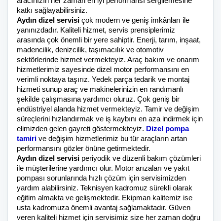
aracınızın her zaman en iyi performansı sergilemesine
katkı sağlayabilirsiniz.
Aydın dizel servisi
çok modern ve geniş imkânları ile
yanınızdadır. Kaliteli hizmet, servis prensiplerimiz
arasında çok önemli bir yere sahiptir. Enerji, tarım, inşaat,
madencilik, denizcilik, taşımacılık ve otomotiv
sektörlerinde hizmet vermekteyiz. Araç bakım ve onarım
hizmetlerimiz sayesinde dizel motor performansını en
verimli noktaya taşırız. Yedek parça tedarik ve montaj
hizmeti sunup araç ve makinelerinizin en randımanlı
şekilde çalışmasına yardımcı oluruz. Çok geniş bir
endüstriyel alanda hizmet vermekteyiz. Tamir ve değişim
süreçlerini hızlandırmak ve iş kaybını en aza indirmek için
elimizden gelen gayreti göstermekteyiz.
Dizel pompa
tamiri
ve değişim hizmetlerimiz bu tür araçların artan
performansını gözler önüne getirmektedir.
Aydın dizel servisi
periyodik ve düzenli bakım çözümleri
ile müşterilerine yardımcı olur. Motor arızaları ve yakıt
pompası sorunlarında hızlı çözüm için servisimizden
yardım alabilirsiniz. Teknisyen kadromuz sürekli olarak
eğitim almakta ve gelişmektedir. Ekipman kalitemiz ise
usta kadromuza önemli avantaj sağlamaktadır. Güven
veren kaliteli hizmet için servisimiz size her zaman doğru